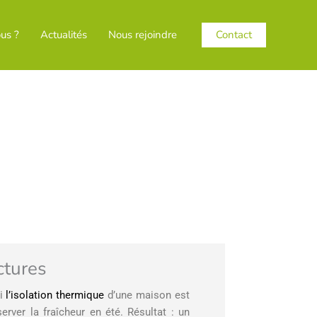
Contact
us ?
Actualités
Nous rejoindre
ctures
oi
l’isolation thermique
d’une maison est
rver la fraîcheur en été. Résultat : un