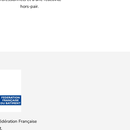
hors-pair.
édération Française
.