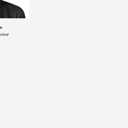
in
vreur