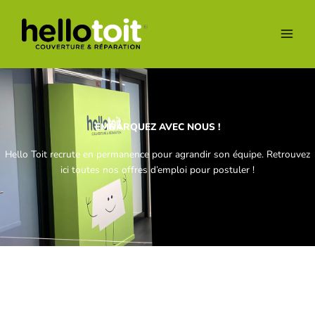
Skip
to
content
EMBARQUEZ AVEC NOUS !
Hello Toit recrute en permanence pour agrandir son équipe. Retrouvez
ici toutes nos offres d’emploi pour postuler !