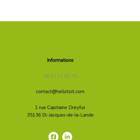
Informations
06 07 11 93 75
contact@hellotoit.com
1 rue Capitaine Dreyfus
35136 St-Jacques-de-la-Lande