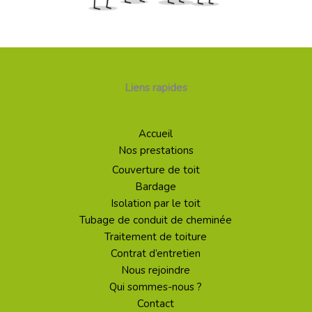
Liens rapides
Accueil
Nos prestations
Couverture de toit
Bardage
Isolation par le toit
Tubage de conduit de cheminée
Traitement de toiture
Contrat d’entretien
Nous rejoindre
Qui sommes-nous ?
Contact